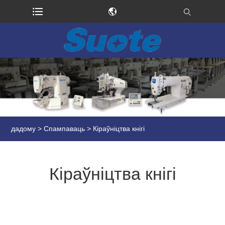
дадому
>
Спампаваць
> Кіраўніцтва кнігі
Кіраўніцтва кнігі