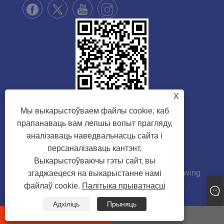
X
Мы выкарыстоўваем файлы cookie, каб
прапанаваць вам лепшы вопыт прагляду,
аналізаваць наведвальнасць сайта і
персаналізаваць кантэнт.
Выкарыстоўваючы гэты сайт, вы
Аўтарскае права © 2022 Zhejiang Suote Sewing
згаджаецеся на выкарыстанне намі
Machine Mechanism Co., Ltd. Усе правы
файлаў cookie.
Палітыка прыватнасці
абаронены
Адхіліць
Прыняць
Links
Sitemap
RSS
XML
whatsapp
E-mail
Палітыка прыватнасці