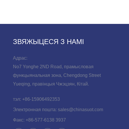
ЗВЯЖЫЦЕСЯ З НАМІ
Адрас:
No7 Yonghe 2ND Road, прамысловая
функцыянальная зона, Chengdong Street
Yueqing, правінцыя Чжэцзян, Кітай.
тэл:
+86-15906492353
Электронная пошта:
sales@chinasuot.com
Факс:
+86-577-6138 3937