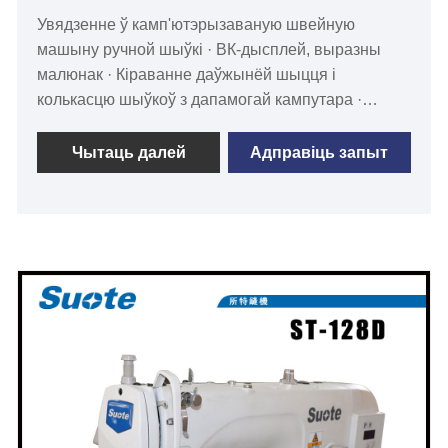
Увядзенне ў камп'ютэрызаваную швейную
машыну ручной шыўкі · ВК-дысплей, выразны
малюнак · Кіраванне даўжынёй шыцця і
колькасцю шыўкоў з дапамогай кампутара ·
Даўжыня замацавання і колькасць шыўкоў, якія
кіруюцца кампутарам · Пачатак замацавання
Чытаць далей
Адправіць запыт
назад, заканчванне замацавання каленнай
педалі · Даступна больш швейных узораў,
праграмуемых. · Адчапленне кутняй ніткі ·
Даўжыня сцежка з кіраваннем кампутарам ·
Ручная або аўтаматычная ніткаабрэзка · Іголка з
кручкам (не трэба запраўляць нітку) · Прымаюцца
розныя нумарацыі швейных нітак. · Нацяжэнне
ніткі рэгулюецца патрабаваннем, адрэгулюйце
прыладу · Вышыванне следу ніткі можа быць
перавернутым