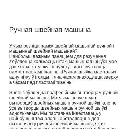
Ручная швейная машына
У чым розніца паміж швейнай машынай ручной і
машыннай швейнай машынай?
Найбольш важным паняццем для разумення
з'яўляецца колькасць нітак: машынная шыўка мае
дзве ніткі, катушку і шпульку, і яны злучаюцца
паміж пластамі тканіны. Ручная шыўка мае толькі
адну нітку ў іголцы, і яна часам знаходзіцца зверху,
а часам пад пластамі тканіны
Suote з'яўляецца прафесійным вытворцам ручной
швейнай машыны. Магчыма, існуе шмат
вытворцаў швейных машын ручной шыўкі, але не
ўсе вытворцы швейных машын ручной шыўкі
аднолькавыя. Мы пастаянна інвеставаць у
найноўшыя тэхналогіі і абсталяванне для
вытворчасці ручной швейнай машыны, якая
адпавядае нашым патрабаванням патрабаванне