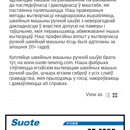
да паслядоўнасці і дакладнасці ў маштабе, які
пастаянна паляпшаецца. Наш правераныя
метады вытворчасці неаднаразова вырабляюць
швейныя машыны ручной шыўкі з неверагоднай
дакладнасцю ў жорсткія допускі на памеры і
таўшчыню, якія перавышаюць абмежаванні іншых
вытворцаў. Наш прафесійны вопыт у вытворчасці
ручной швейнай машыны ёсць былі адточаны за
апошнія 20+ гадоў.
Купляйце швейныя машыны ручной шыўкі брата
тут, на www.suote-sewing.com. Наша фабрыка
з'яўляецца кітайскім вытворцам швейных машын
ручной шыўкі, шчыра вітаем сяброў з усіх слаёў
грамадства, якія прыходзяць у госці, накіроўваюць
і дамаўляюцца аб справах.
View as