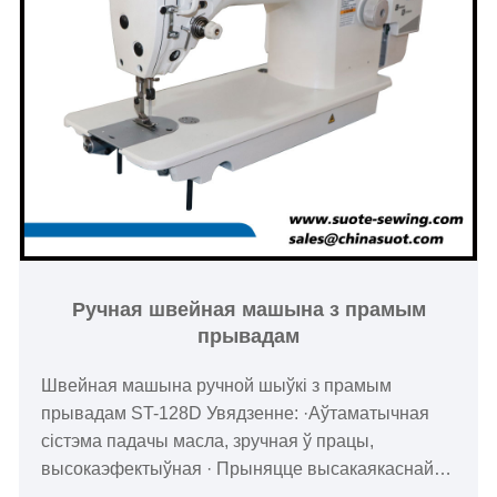
Ручная швейная машына з прамым
прывадам
Швейная машына ручной шыўкі з прамым
прывадам ST-128D Увядзенне: ·Аўтаматычная
сістэма падачы масла, зручная ў працы,
высокаэфектыўная · Прыняцце высакаякаснай
часткі, машына працуе больш устойліва, з нізкім