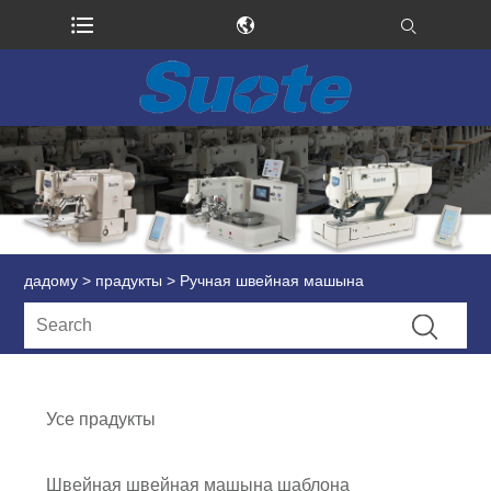
дадому
>
прадукты
> Ручная швейная машына
Усе прадукты
Швейная швейная машына шаблона