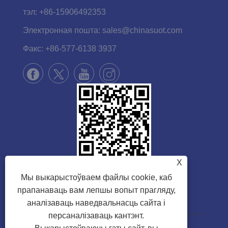
тэл:
+86-15906492353
Электронная пошта:
sales@chinasuot.com
Факс:
+86-577-6138 3937
X
Мы выкарыстоўваем файлы cookie, каб
прапанаваць вам лепшы вопыт прагляду,
аналізаваць наведвальнасць сайта і
персаналізаваць кантэнт.