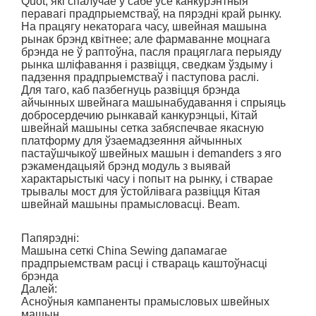
Quot; які спалучае ў сабе ўсе канкурэнтныя
перавагі прадпрыемстваў, на пярэдні край рынку.
На працягу некаторага часу, швейная машына
рынак брэнд квітнее; але фармаванне моцнага
брэнда не ў раптоўна, пасля працяглага перыяду
рынка шліфавання і развіцця, сведкам ўздыму і
падзення прадпрыемстваў і паступова раслі.
Для таго, каб пазбегнуць развіцця брэнда
айчынных швейнага машынабудавання і спрыяць
добросердечию рынкавай канкурэнцыі, Кітай
швейнай машыны сетка забяспечвае якасную
платформу для ўзаемадзеяння айчынных
пастаўшчыкоў швейных машын і demanders з яго
рэкамендацыяй брэнд модуль з выявай
характарыстыкі часу і попыт на рынку, і стварае
трывалы мост для ўстойлівага развіцця Кітая
швейнай машыны прамысловасці. Beam.
Папярэдні:
Машына сеткі China Sewing дапамагае
прадпрыемствам расці і ствараць каштоўнасці
брэнда
Далей:
Асноўныя кампаненты прамысловых швейных
машын