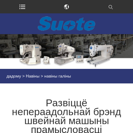
дадому
>
Навіны
>
навіны галіны
Развіццё
непераадольнай брэнд
швейнай машыны
прамысловасці