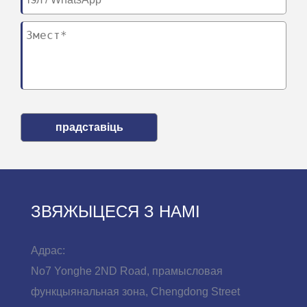
прадставіць
ЗВЯЖЫЦЕСЯ З НАМІ
Адрас:
No7 Yonghe 2ND Road, прамысловая
функцыянальная зона, Chengdong Street