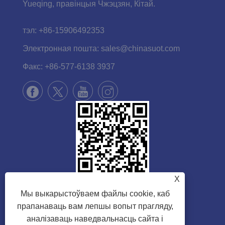
Yueqing, правінцыя Чжэцзян, Кітай.
тэл:
+86-15906492353
Электронная пошта:
sales@chinasuot.com
Факс:
+86-577-6138 3937
X
Мы выкарыстоўваем файлы cookie, каб
прапанаваць вам лепшы вопыт прагляду,
аналізаваць наведвальнасць сайта і