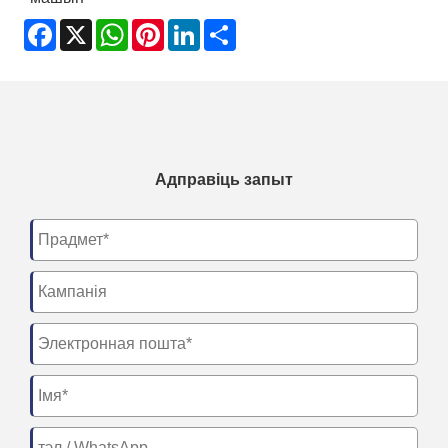
Facebook
X
WhatsApp
Pinterest
LinkedIn
Share
Адправіць запыт