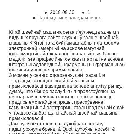
●
2018-08-30
●
1
●
Пакіньце мне паведамленне
Кітай швейнай машына сетка з'яўляецца адным з
вядучых поўнага сайта службы ў галіне швейнай
машыны ў Кітаі; гэта буйнамаштабны платформа
электроннай камерцыі на аснове магутнай
інфармацыйнай тэхналогіі і інавацыйныя бізнэс-
мадэлі; гэта прафесійны сеткавы партал на аснове
інтэграцыі адпаведнай інфармацыі і інфармацыі аб
швейнай машыне прамысловасці.
З моманту свайго стварэння, сайт захапіла
тэндэнцыі развіцця швейнай машыны
прамысловасці дакладна на аснове аналізу рынку, і
думаў, што бізнес-паслугі, якія прадстаўляюцца
велізарнай швейнай машыны прамысловасці і
прадпрыемстваў для працы, прасоўванне і
камунікацыйнай платформы сталі неад'емнай сілай
у працэсе ад брэнда кітайскай швейнай машыны
прамысловасці.
Дамінуючае становішча духоўнага попыту
падштурхнула брэнд, & Quot; духоўны носьбіт &